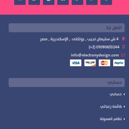
اتصل بنا
4 ش سليمان نجيب , بولكلى , الإسكندرية , مصر
01090653244 (2+)
info@electronydesign.com
حسابي
حسابي
قائمة رغباتي
نظام العمولة