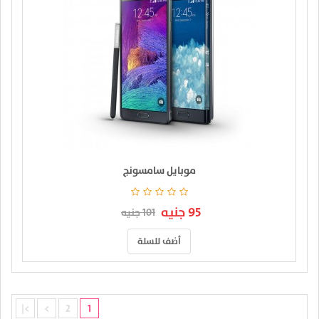
موبايل سامسونج
95 جنيه
101 جنيه
أضف للسلة
>|
>
2
1