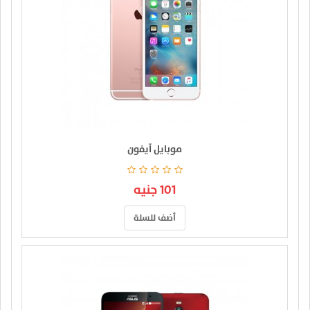
موبايل آيفون
101 جنيه
أضف للسلة