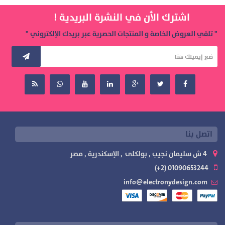
اشترك الأن في النشرة البريدية !
" تلقي العروض الخاصة و المنتجات الحصرية عبر بريدك الإلكتروني "
اتصل بنا
4 ش سليمان نجيب , بولكلى , الإسكندرية , مصر
01090653244 (2+)
info@electronydesign.com