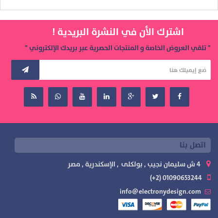
اشترك الأن في النشرة البريدية !
" تلقي العروض الخاصة و المنتجات الحصرية عبر بريدك الإلكتروني "
اتصل بنا
4 ش سليمان نجيب , بولكلى , الإسكندرية , مصر
01090653244 (2+)
info@electronydesign.com