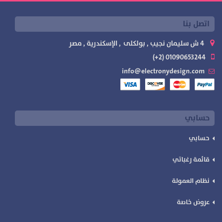
اتصل بنا
4 ش سليمان نجيب , بولكلى , الإسكندرية , مصر
01090653244 (2+)
info@electronydesign.com
حسابي
حسابي
قائمة رغباتي
نظام العمولة
عروض خاصة