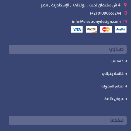
4 ش سليمان نجيب , بولكلى , الإسكندرية , مصر
01090653244 (2+)
info@electronydesign.com
حسابي
حسابي
قائمة رغباتي
نظام العمولة
عروض خاصة
صفحات