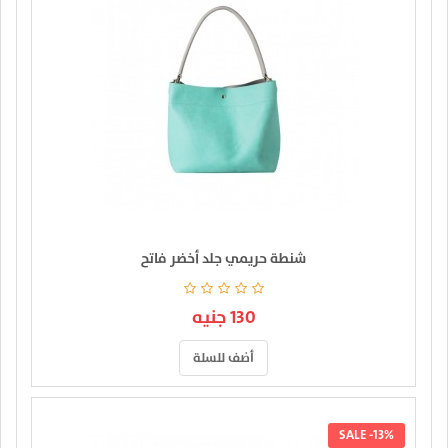
شنطة حريمي جلد أخضر فاتح
130 جنيه
أضف للسلة
SALE -13%