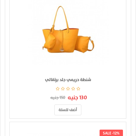
شنطة حريمي جلد برتقالي
130 جنيه
150 جنيه
أضف للسلة
SALE -12%