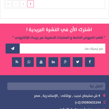
>|
>
2
1
اشترك الأن في النشرة البريدية !
" تلقي العروض الخاصة و المنتجات الحصرية عبر بريدك الإلكتروني "
اتصل بنا
4 ش سليمان نجيب , بولكلى , الإسكندرية , مصر
01090653244 (2+)