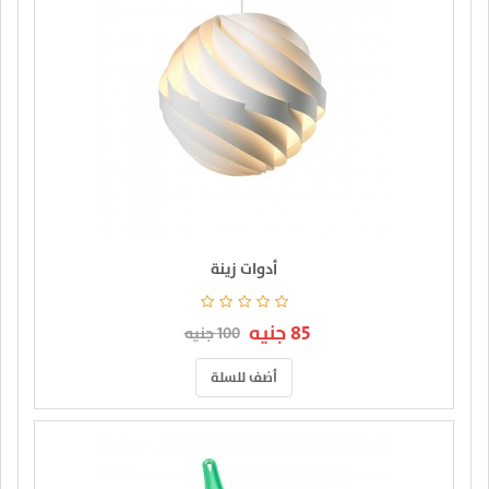
أدوات زينة
85 جنيه
100 جنيه
أضف للسلة