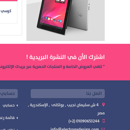
كرسي ب
اشترك الأن في النشرة البريدية !
" تلقي العروض الخاصة و المنتجات الحصرية عبر بريدك الإلكترون
اتصل بنا
حسابي
4 ش سليمان نجيب , بولكلى , الإسكندرية ,
حسابي
مصر
قائمة رغب
01090653244 (2+)
info@electronydesign.com