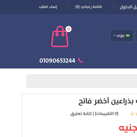
 الدخول
قائمة رغباتي (0)
إنهاء الطلب
0
عربي
01090653244
ذراعين أخضر فاتح
(0 التقييمات)
|
كتابة تعليق