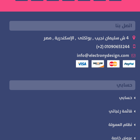
اتصل بنا
4 ش سليمان نجيب , بولكلى , الإسكندرية , مصر
01090653244 (2+)
info@electronydesign.com
حسابي
حسابي
قائمة رغباتي
نظام العمولة
عروض خاصة