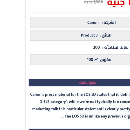
ه
1,300 جنيه
الشركة :
Canon
البائع :
Product 3
نقاط المكافآت :
200
مخزون
100
نظرة عامة
Canon's press material for the EOS 5D states that it 'defi
D-SLR category', while we're not typically too conc
marketing talk this particular statement is clearly prett
The EOS 5D is unlike any previous digital