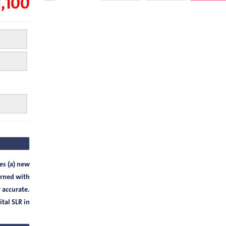
1,100 جني
nes (a) new
erned with
y accurate.
 SLR in ...