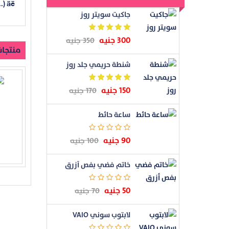
.) äë
جاكيت سويتر روز
300 جنيه
350 جنيه
منتجات
شنطة حريمي جلد روز
150 جنيه
170 جنيه
ساعة حائط
90 جنيه
100 جنيه
خاتم فضي بفص أزرق
50 جنيه
70 جنيه
لابتوب سوني VAIO