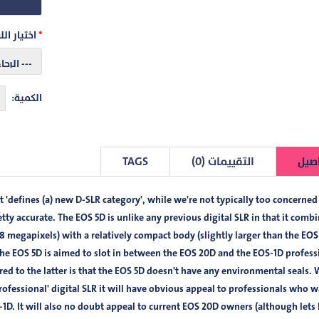
اختيار الل
الكمية:
صيل
التقييمات (0)
TAGS
it 'defines (a) new D-SLR category', while we're not typically too concerned
etty accurate. The EOS 5D is unlike any previous digital SLR in that it combi
.8 megapixels) with a relatively compact body (slightly larger than the EOS
 The EOS 5D is aimed to slot in between the EOS 20D and the EOS-1D profess
ed to the latter is that the EOS 5D doesn't have any environmental seals. 
professional' digital SLR it will have obvious appeal to professionals who w
S-1D. It will also no doubt appeal to current EOS 20D owners (although lets