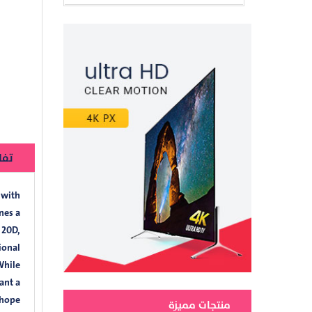
تفا
 with
nes a
 20D,
ional
While
ant a
 hope
منتجات مميزة