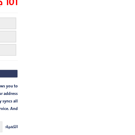
101 جنيه
ows you to
ur address
y syncs all
ice. And...
الكمية: