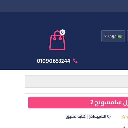
0
عربي
01090653244
ل سامسونج 2
(0 التقييمات)
|
كتابة تعليق