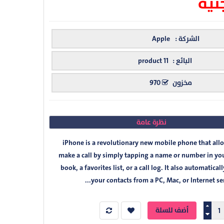
الشركة :
Apple
البائع :
product 11
مخزون
970
نظرة عامة
iPhone is a revolutionary new mobile phone that all
make a call by simply tapping a name or number in yo
book, a favorites list, or a call log. It also automaticall
your contacts from a PC, Mac, or Internet serv