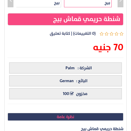
شنطة حريمي قماش بيج
(0 التقييمات)
|
كتابة تعليق
70 جنيه
الشركة :
Palm
البائع :
German
مخزون
100
نظرة عامة
شنطة حريمي قماش بيج