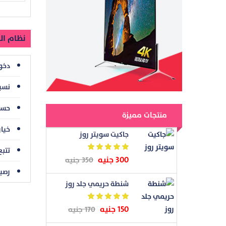
نظام ال
دخو
نسيت
حسا
منتجات مميزة
خيار
جاكيت سويتر روز
تتبع
300 جنيه
350 جنيه
رصي
شنطة حريمي جلد روز
150 جنيه
170 جنيه