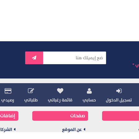
ي "
تسجيل الدخول
حسابي
قائمة رغباتي
طلباتي
رصيدي
صفحات
إضافات
عن الموقع
الشركا