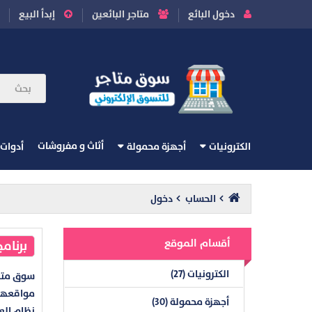
دخول البائع
متاجر البائعين
إبدأ البيع
أثاث و مفروشات
الكترونيات
أجهزة محمولة
أدوات
الحساب
دخول
أقسام الموقع
برنام
الكترونيات (27)
سوق متاج
مواقعهم 
أجهزة محمولة (30)
نظام العم