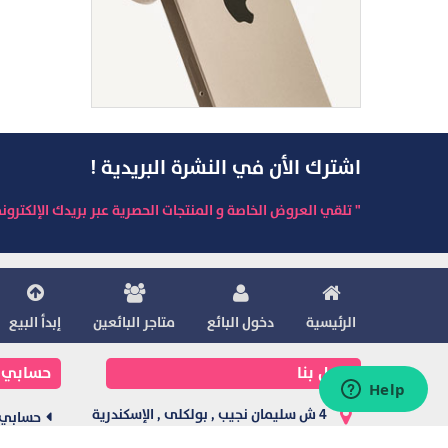
اشترك الأن في النشرة البريدية !
" تلقي العروض الخاصة و المنتجات الحصرية عبر بريدك الإلكترون
الرئيسية
دخول البائع
متاجر البائعين
إبدأ البيع
اتصل بنا
حسابي
4 ش سليمان نجيب , بولكلى , الإسكندرية
حسابي
, مصر