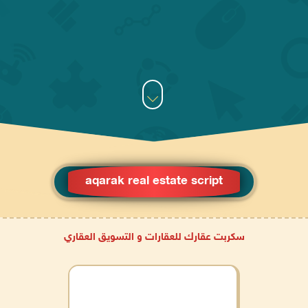
aqarak real estate script
سكربت عقارك للعقارات و التسويق العقاري