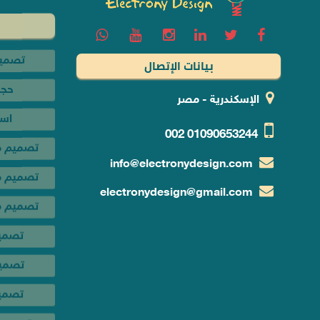
حجز
اس
بيانات الإتصال
تصميم م
تصميم مت
الإسكندرية - مصر
تصميم م
002
01090653244
تصمي
info@electronydesign.com
تصميم
electronydesign@gmail.com
تصمي
تصميم 
تصميم