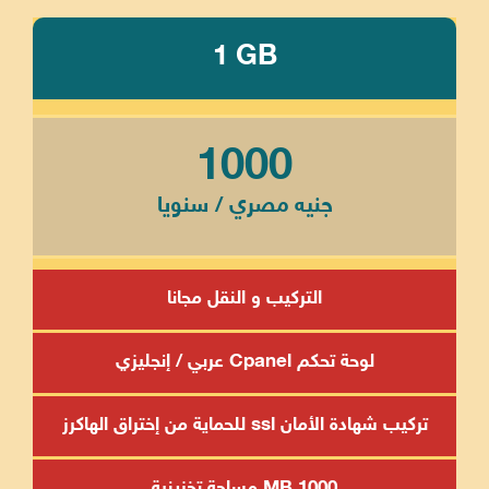
1 GB
1000
جنيه مصري / سنويا
التركيب و النقل مجانا
لوحة تحكم Cpanel عربي / إنجليزي
تركيب شهادة الأمان ssl للحماية من إختراق الهاكرز