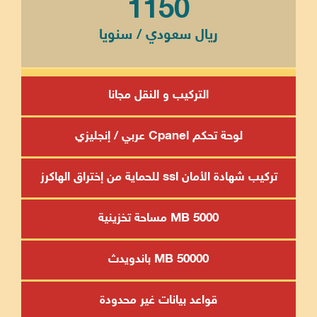
1150
ريال سعودي / سنويا
التركيب و النقل مجانا
لوحة تحكم Cpanel عربي / إنجليزي
تركيب شهادة الأمان ssl للحماية من إختراق الهاكرز
5000 MB مساحة تخزينية
50000 MB باندويدث
قواعد بيانات غير محدودة