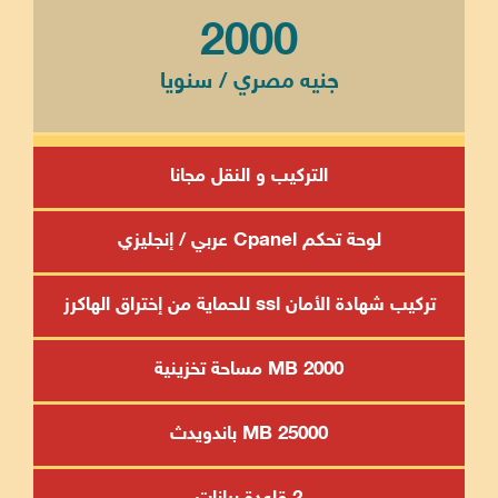
2000
جنيه مصري / سنويا
التركيب و النقل مجانا
لوحة تحكم Cpanel عربي / إنجليزي
تركيب شهادة الأمان ssl للحماية من إختراق الهاكرز
2000 MB مساحة تخزينية
25000 MB باندويدث