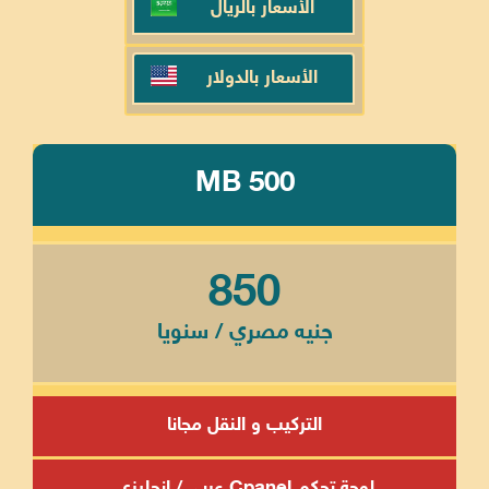
الأسعار بالريال
الأسعار بالدولار
MB 500
850
جنيه مصري / سنويا
التركيب و النقل مجانا
لوحة تحكم Cpanel عربي / إنجليزي