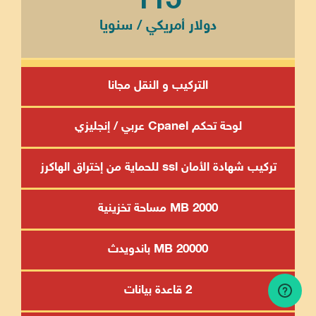
115
دولار أمريكي / سنويا
التركيب و النقل مجانا
لوحة تحكم Cpanel عربي / إنجليزي
تركيب شهادة الأمان ssl للحماية من إختراق الهاكرز
2000 MB مساحة تخزينية
20000 MB باندويدث
2 قاعدة بيانات