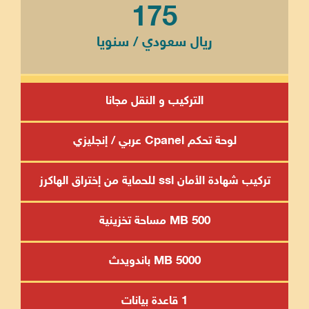
175
ريال سعودي / سنويا
التركيب و النقل مجانا
لوحة تحكم Cpanel عربي / إنجليزي
تركيب شهادة الأمان ssl للحماية من إختراق الهاكرز
500 MB مساحة تخزينية
5000 MB باندويدث
1 قاعدة بيانات