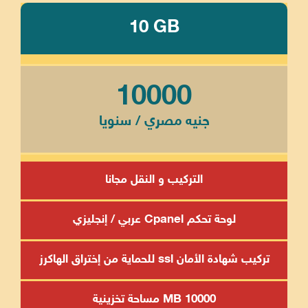
10 GB
10000
جنيه مصري / سنويا
التركيب و النقل مجانا
لوحة تحكم Cpanel عربي / إنجليزي
تركيب شهادة الأمان ssl للحماية من إختراق الهاكرز
10000 MB مساحة تخزينية