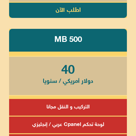
اطلب الآن
MB 500
40
دولار أمريكي / سنويا
التركيب و النقل مجانا
لوحة تحكم Cpanel عربي / إنجليزي