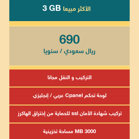
3 GB
الأكثر مبيعا
690
ريال سعودي / سنويا
التركيب و النقل مجانا
لوحة تحكم Cpanel عربي / إنجليزي
تركيب شهادة الأمان ssl للحماية من إختراق الهاكرز
3000 MB مساحة تخزينية