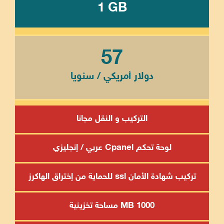
1 GB
57
دولار أمريكي / سنويا
التركيب و النقل مجانا
لوحة تحكم Cpanel عربي / إنجليزي
تركيب شهادة الأمان ssl للحماية من إختراق الهاكرز
1000 MB مساحة تخزينية