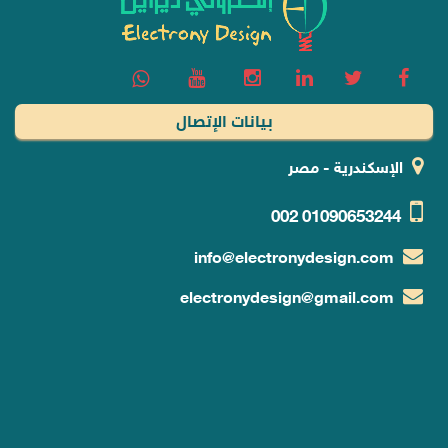
بيانات الإتصال
الإسكندرية - مصر
002
01090653244
info@electronydesign.com
electronydesign@gmail.com
خدمات و منتجات
تصميم وبرمجة مواقع في مصر