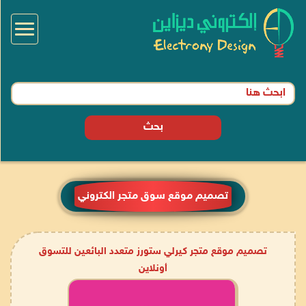
Toggle
igation
بحث
تصميم موقع سوق متجر الكتروني
تصميم موقع متجر كيرلي ستورز متعدد البائعين للتسوق
أونلاين