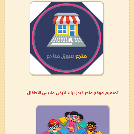
تصميم موقع متجر كيدز براند لأرقى ملابس الأطفال