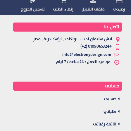
رصيدي
ملفات التنزيل
إنهاء الطلب
تسجيل الخروج
اتصل بنا
4 ش سليمان نجيب , بولكلى , الإسكندرية , مصر
01090653244 (2+)
info@electronydesign.com
مواعيد العمل : 24 ساعه / 7 ايام
حسابي
حسابي
طلباتي
قائمة رغباتي