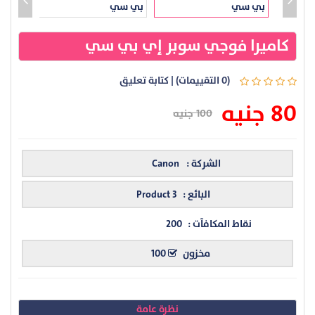
كاميرا فوجي سوبر إي بي سي
(0 التقييمات)
|
كتابة تعليق
80 جنيه
100 جنيه
الشركة :
Canon
البائع :
Product 3
نقاط المكافآت :
200
مخزون
100
نظرة عامة