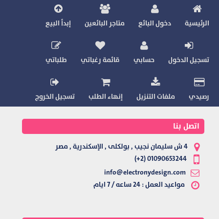
الرئيسية
دخول البائع
متاجر البائعين
إبدأ البيع
تسجيل الدخول
حسابي
قائمة رغباتي
طلباتي
رصيدي
ملفات التنزيل
إنهاء الطلب
تسجيل الخروج
اتصل بنا
4 ش سليمان نجيب , بولكلى , الإسكندرية , مصر
01090653244 (2+)
info@electronydesign.com
مواعيد العمل : 24 ساعه / 7 ايام