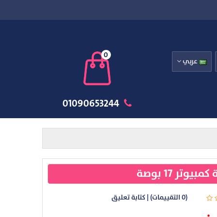
0
عربي
01090653244
بيوتر 17 بوصة
(0 التقييمات)
|
كتابة تعليق