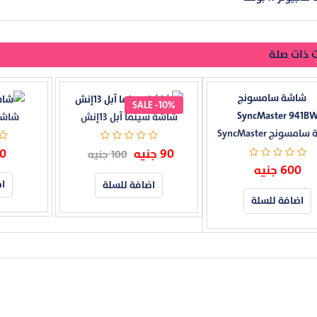
 ذات صلة
SALE -10%
شاشة سينما آبل 13إنش
شاشة
شاشة سامسونج SyncMaster
941BW
90 جنيه
000
100 جنيه
600 جنيه
اض
اضافة للسلة
اضافة للسلة