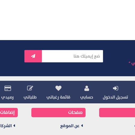
ي "
تسجيل الدخول
حسابي
قائمة رغباتي
طلباتي
رصيدي
صفحات
إضافات
عن الموقع
الشركا