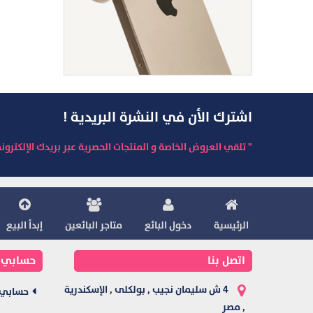
اشترك الأن في النشرة البريدية !
" تلقي العروض الخاصة و المنتجات الحصرية عبر بريدك الإلكترون
الرئيسية
دخول البائع
متاجر البائعين
إبدأ البيع
اتصل بنا
حسابي
4 ش سليمان نجيب , بولكلى , الإسكندرية
حسابي
, مصر