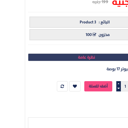
199 جنيه
البائع :
Product 3
مخزون
100
نظرة عامة
1 بوصة