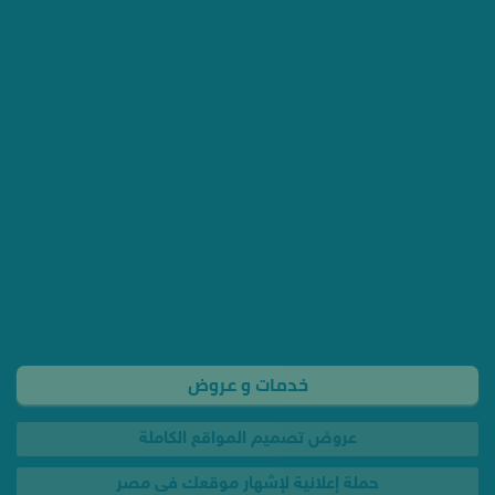
خدمات و عروض
عروض تصميم المواقع الكاملة
حملة إعلانية لإشهار موقعك فى مصر
تصميم موشن جرافيك في مصر
تسويق الكترونى وسيو فى مصر
اعلان فيس بوك وجوجل بـ 350 جنيه