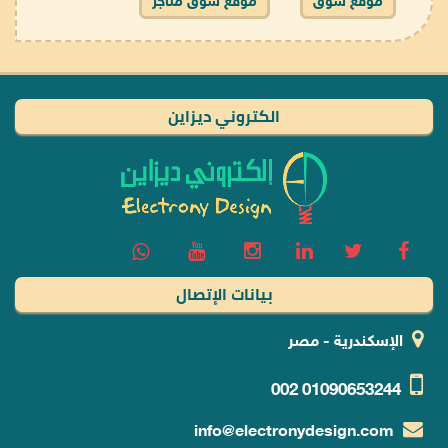
موقع سوق
موقع سوق متاجر
الكتروني ديزاين
بيانات الإتصال
الإسكندرية - مصر
002
01090653244
info@electronydesign.com