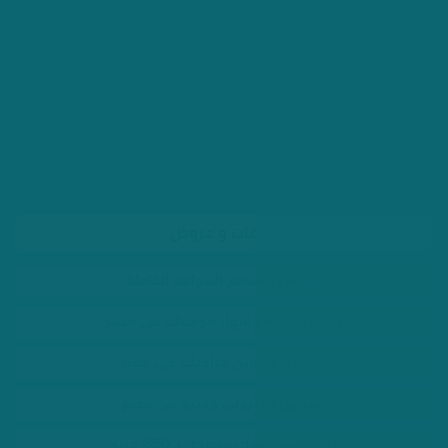
خدمات و عروض
عروض تصميم المواقع الكاملة
حملة إعلانية لإشهار موقعك فى مصر
تصميم موشن جرافيك في مصر
تسويق الكترونى وسيو فى مصر
اعلان فيس بوك وجوجل بـ 350 جنيه
تصميم لوجو شعار احترافي فى مصر