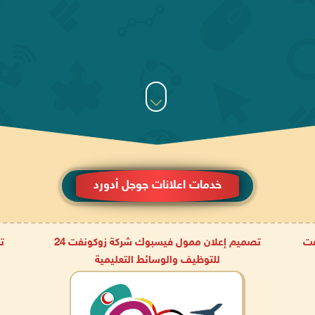
خدمات اعلانات جوجل أدورد
فت
تصميم إعلان ممول فيسبوك شركة زوكونفت 24
للتوظيف والوسائط التعليمية