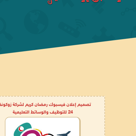
تصميم إعلان فيسبوك رمضان كريم لشركة زوكون
24 للتوظيف والوسائط التعليمية