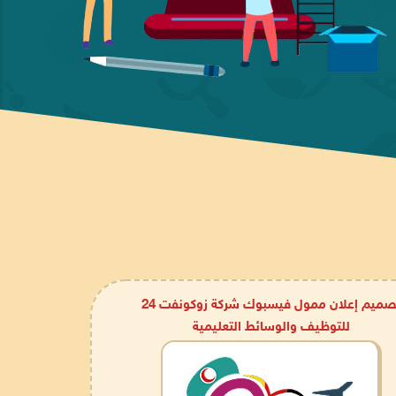
تصميم إعلان ممول فيسبوك شركة زوكونفت 24
للتوظيف والوسائط التعليمية