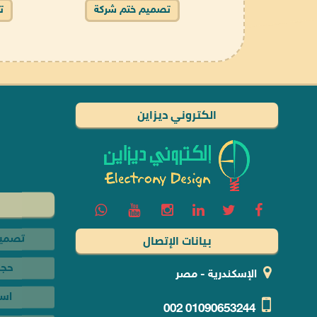
تصميم ختم شركة
ت
الكتروني ديزاين
تصميم
حجز
اس
بيانات الإتصال
تصميم م
الإسكندرية - مصر
تصميم مت
002
01090653244
تصميم م