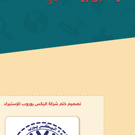
تصميم ختم شركة اليكس يوروب للإستيراد