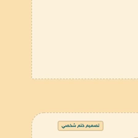
تصميم ختم شخصي