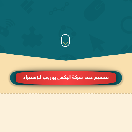
تصميم ختم شركة اليكس يوروب للإستيراد