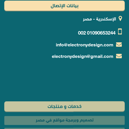
بيانات الإتصال
الإسكندرية - مصر
002
01090653244
info@electronydesign.com
electronydesign@gmail.com
خدمات و منتجات
تصميم وبرمجة مواقع في مصر
حجز دومين موقع في مصر
استضافة مواقع فى مصر