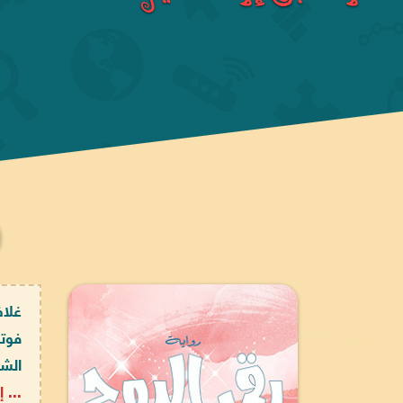
غلاف
فوتو
الشر
... إ