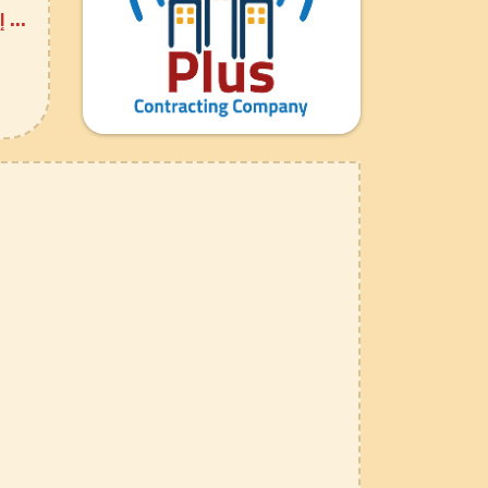
... إ