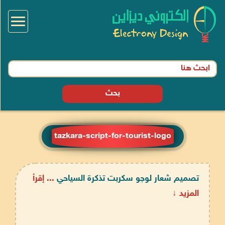
Toggle
igation
بحث
tazkara-script-for-tourist-logo
تصميم شعار لوجو سكربت تذكرة السياحي
... إقرأ
المزيد ↓