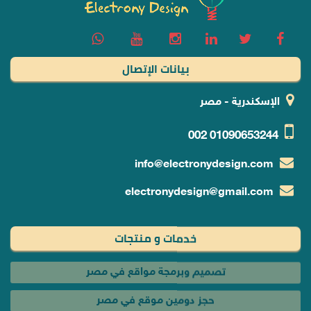
بيانات الإتصال
الإسكندرية - مصر
002
01090653244
info@electronydesign.com
electronydesign@gmail.com
خدمات و منتجات
تصميم وبرمجة مواقع في مصر
حجز دومين موقع في مصر