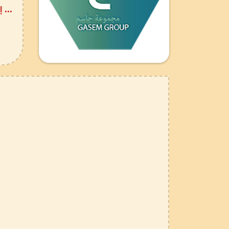
... إ