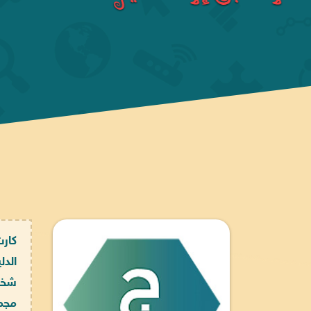
كارت
الد
شخص
مجم