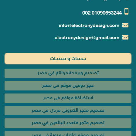
002
01090653244
info@electronydesign.com
electronydesign@gmail.com
خدمات و منتجات
تصميم وبرمجة مواقع في مصر
حجز دومين موقع في مصر
استضافة مواقع فى مصر
تصميم متجر الكتروني فردي في مصر
تصميم متجر متعدد البائعين في مصر
تصميم موقع اعلانات مبوبة فى مصر