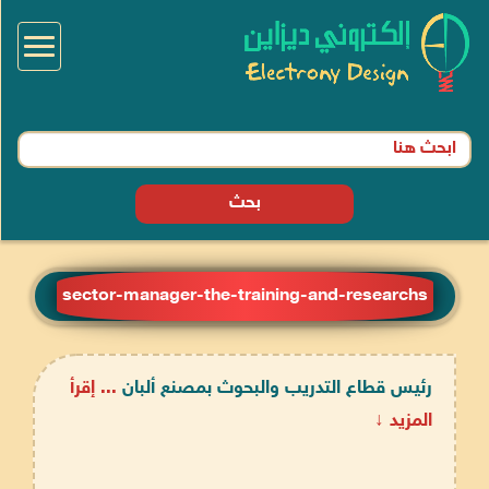
Toggle
igation
بحث
sector-manager-the-training-and-researchs
رئيس قطاع التدريب والبحوث بمصنع ألبان
... إقرأ
المزيد ↓