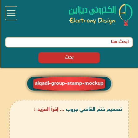
Toggle
igation
بحث
alqadi-group-stamp-mockup
تصميم ختم القاضي جروب
... إقرأ المزيد ↓