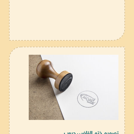
تصميم ختم القاضي جروب