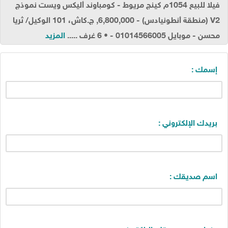
فيلا للبيع 1054م كينج مريوط - كومباوند أليكس ويست نموذج
V2 (منطقة أنطونيادس) - 6,800,000, ج.كاش، 101 الوكيل/ ثريا
محسن - موبايل 01014566005 - • 6 غرف .....
المزيد
إسمك :
بريدك الإلكتروني :
اسم صديقك :