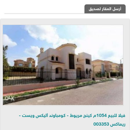
أرسل العقار لصديق
فيلا للبيع 1054م كينج مريوط - كومباوند أليكس ويست -
ريماكس 003353