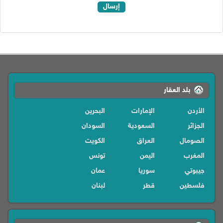
إرسال
بلد العقار
الأردن
الإمارات
البحرين
الجزائر
السعودية
السودان
الصومال
العراق
الكويت
المغرب
اليمن
تونس
جيبوتي
سوريا
عمان
فلسطين
قطر
لبنان
ليبيا
مصر
موريتانيا