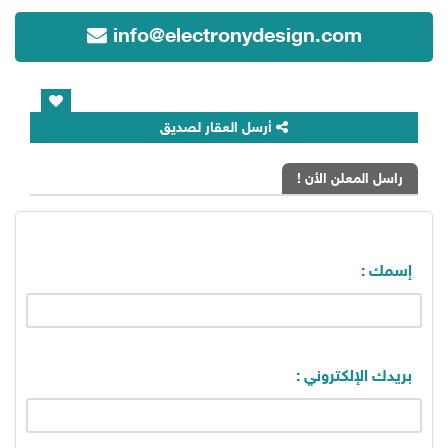
info@electronydesign.com
أرسل العقار لصديق
راسل المعلن الأن !
إسمك :
بريدك الإلكتروني :