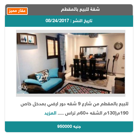
شقة للبيع بالمقطم
عقار مميز
تاريخ النشر : 08/24/2017
للبيع بالمقطم من شارع 9 شقه دور ارضي بمدخل خاص
190م(130م الشقه +60م تراس .....
المزيد
950000 جنيه