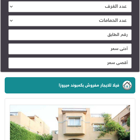
فيلا للايجار مفروش بكمبوند ميروزا