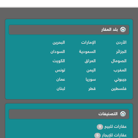
بلد العقار
الأردن
الإمارات
البحرين
الجزائر
السعودية
السودان
الصومال
العراق
الكويت
المغرب
اليمن
تونس
جيبوتي
سوريا
عمان
فلسطين
قطر
لبنان
ليبيا
مصر
موريتانيا
التصنيفات
عقارات للبيع
9
عقارات للإيجار
5