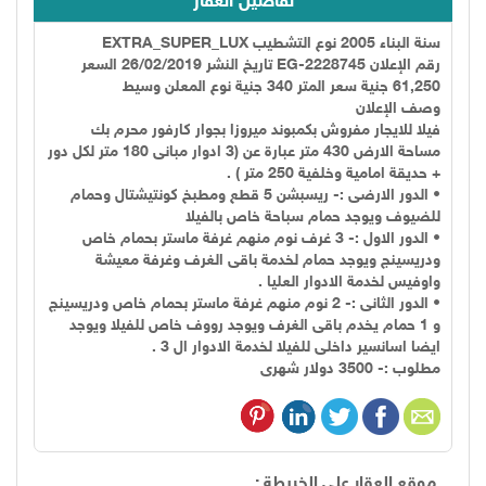
تفاصيل العقار
سنة البناء 2005 نوع التشطيب EXTRA_SUPER_LUX
رقم الإعلان EG-2228745 تاريخ النشر 26/02/2019 السعر
61,250 جنية سعر المتر 340 جنية نوع المعلن وسيط
وصف الإعلان
فيلا للايجار مفروش بكمبوند ميروزا بجوار كارفور محرم بك
مساحة الارض 430 متر عبارة عن (3 ادوار مبانى 180 متر لكل دور
+ حديقة امامية وخلفية 250 متر ) .
• الدور الارضى :- ريسبشن 5 قطع ومطبخ كونتيشتال وحمام
للضيوف ويوجد حمام سباحة خاص بالفيلا
• الدور الاول :- 3 غرف نوم منهم غرفة ماستر بحمام خاص
ودريسينج ويوجد حمام لخدمة باقى الغرف وغرفة معيشة
واوفيس لخدمة الادوار العليا .
• الدور الثانى :- 2 نوم منهم غرفة ماستر بحمام خاص ودريسينج
و 1 حمام يخدم باقى الغرف ويوجد رووف خاص للفيلا ويوجد
ايضا اسانسير داخلى للفيلا لخدمة الادوار ال 3 .
مطلوب :- 3500 دولار شهرى
موقع العقار على الخريطة :