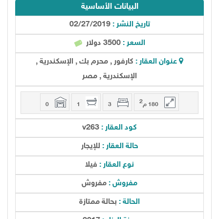
البيانات الأساسية
تاريخ النشر :
02/27/2019
السعر :
3500 دولار
عنوان العقار :
كارفور , محرم بك , الإسكندرية ,
الإسكندرية , مصر
2
180 م
3
1
0
كود العقار :
v263
حالة العقار :
للإيجار
نوع العقار :
فيلا
مفروش :
مفروش
الحالة :
بحالة ممتازة